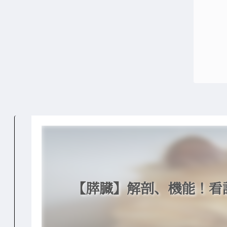
【膵臓】解剖、機能！看