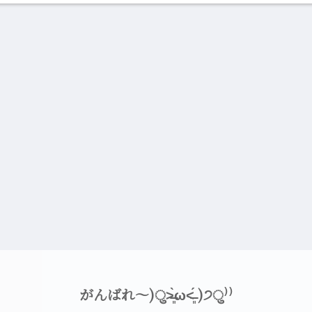
がんばれ〜)ु˃̶͈̀ω˂̶͈́ )੭ु⁾⁾