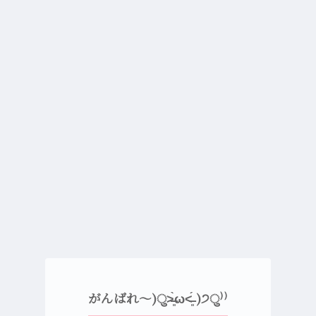
がんばれ〜)ु˃̶͈̀ω˂̶͈́ )੭ु⁾⁾