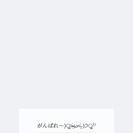
がんばれ〜)ु˃̶͈̀ω˂̶͈́ )੭ु⁾⁾