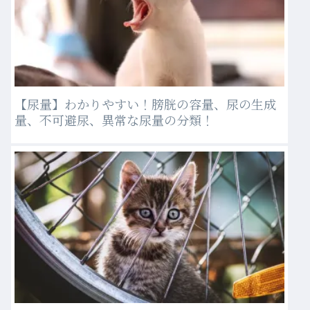
【尿量】わかりやすい！膀胱の容量、尿の生成
量、不可避尿、異常な尿量の分類！