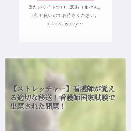
重たいサイトで申し訳ありません。
1秒で良いのでお待ちください。
(｡>ㅅ<｡)sorry…
【ストレッチャー】看護師が覚え
る適切な移送！看護師国家試験で
出題された問題！