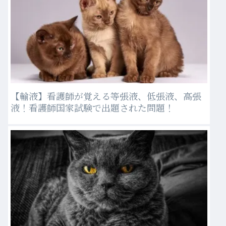
【輸液】看護師が覚える等張液、低張液、高張
液！看護師国家試験で出題された問題！