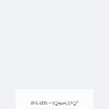
がんばれ〜)ु˃̶͈̀ω˂̶͈́ )੭ु⁾⁾