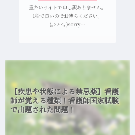
重たいサイトで申し訳ありません。
1秒で良いのでお待ちください。
(｡>ㅅ<｡)sorry…
【疾患や状態による禁忌薬】看護
師が覚える種類！看護師国家試験
で出題された問題！