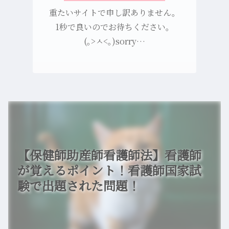
重たいサイトで申し訳ありません。
1秒で良いのでお待ちください。
(｡>ㅅ<｡)sorry…
【保健師助産師看護師法】看護師
が覚えるポイント！看護師国家試
験で出題された問題！