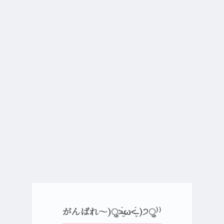
がんばれ〜)ु˃̶͈̀ω˂̶͈́ )੭ु⁾⁾