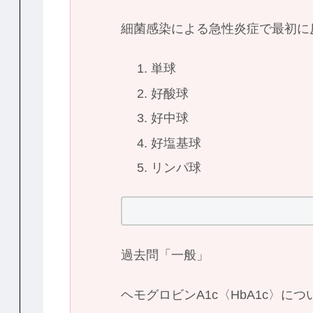
細菌感染による急性炎症で最初に
単球
好酸球
好中球
好塩基球
リンパ球
過去問「一般」
ヘモグロビンA1c〈HbA1c〉に