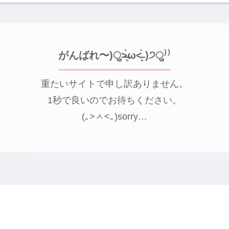
がんばれ〜)ु˃̶͈̀ω˂̶͈́ )੭ु⁾⁾
重たいサイトで申し訳ありません。
1秒で良いのでお待ちください。
(｡>ㅅ<｡)sorry…