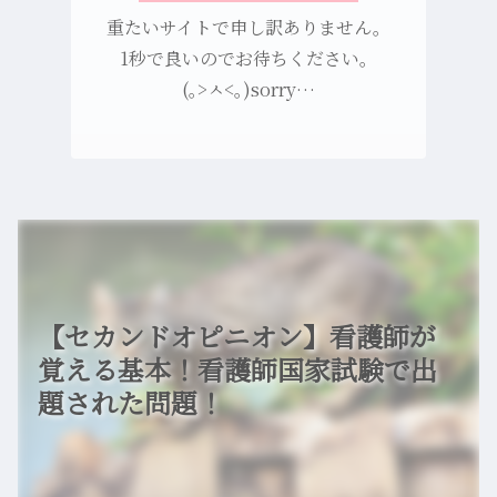
重たいサイトで申し訳ありません。
1秒で良いのでお待ちください。
(｡>ㅅ<｡)sorry…
【セカンドオピニオン】看護師が
覚える基本！看護師国家試験で出
題された問題！