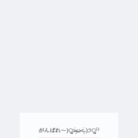
がんばれ〜)ु˃̶͈̀ω˂̶͈́ )੭ु⁾⁾