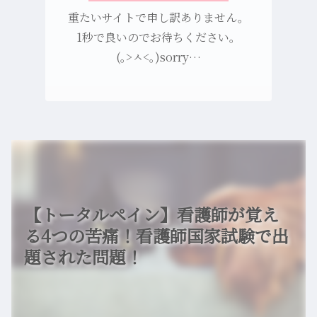
重たいサイトで申し訳ありません。
1秒で良いのでお待ちください。
(｡>ㅅ<｡)sorry…
【トータルペイン】看護師が覚え
る4つの苦痛！看護師国家試験で出
題された問題！