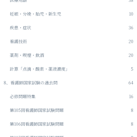
医療用語
38
妊娠・分娩・胎児・新生児
10
疾患・症状
36
看護技術
20
薬剤・喫煙・飲酒
20
計算「点滴・酸素・薬液濃度」
5
8、看護師国家試験の過去問
64
必修問題特集
16
第105回看護師国家試験問題
8
第106回看護師国家試験問題
8