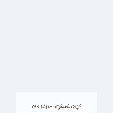
がんばれ〜)ु˃̶͈̀ω˂̶͈́ )੭ु⁾⁾